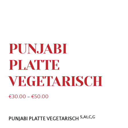
PUNJABI
PLATTE
VEGETARISCH
Price
€
30.00
–
€
50.00
range:
€30.00
5,A1,C,G
PUNJABI PLATTE VEGETARISCH
through