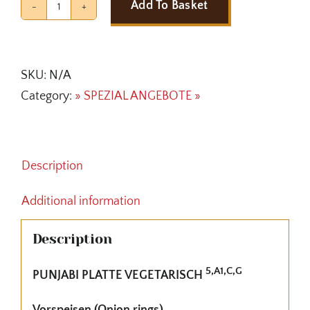
Add To Basket
PUNJABI
PLATTE
VEGETARISCH
SKU:
N/A
quantity
Category:
» SPEZIAL ANGEBOTE »
Description
Additional information
Description
5,A1,C,G
PUNJABI PLATTE VEGETARISCH